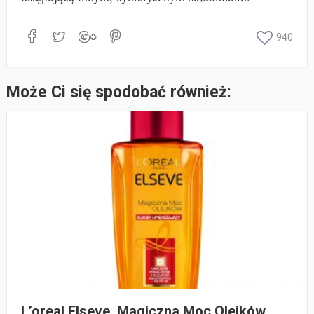
940
Może Ci się spodobać również:
L’oreal Elseve. Magiczna Moc Olejków.